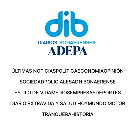
ÚLTIMAS NOTICIAS
POLÍTICA
ECONOMÍA
OPINIÓN
SOCIEDAD
POLICIALES
ADN BONAERENSE
ESTILO DE VIDA
MEDIOS
EMPRESAS
DEPORTES
DIARIO EXTRA
VIDA Y SALUD HOY
MUNDO MOTOR
TRANQUERA
HISTORIA