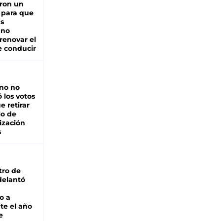
ron un
 para que
as
 no
renovar el
e conducir
rno no
 los votos
e retirar
lo de
ización
s
tro de
adelantó
o a
te el año
e