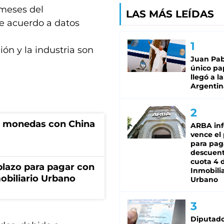
 meses del
LAS MÁS LEÍDAS
e acuerdo a datos
ión y la industria son
Juan Pabl
único pa
llegó a la
Argentin
e monedas con China
ARBA in
vence el
para pag
descuent
cuota 4 
lazo para pagar con
Inmobilia
obiliario Urbano
Urbano
Diputado