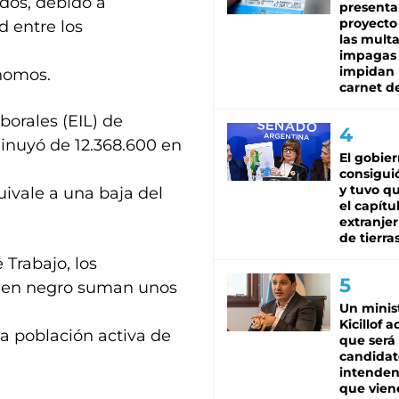
ados, debido a
presenta
proyecto
 entre los
las mult
impagas
impidan 
nomos.
carnet d
orales (EIL) de
minuyó de 12.368.600 en
El gobie
consiguió
y tuvo qu
uivale a una baja del
el capítu
extranjer
de tierra
 Trabajo, los
o en negro suman unos
Un minis
Kicillof 
a población activa de
que será
candidat
intenden
que vien