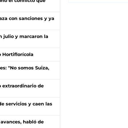
onó el conflicto que
aza con sanciones y ya
n julio y marcaron la
Hortiflorícola
mes: "No somos Suiza,
 extraordinario de
e servicios y caen las
 avances, habló de