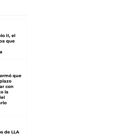
o II, el
pa que
a
formó que
 plazo
ar con
o la
del
rio
s de LLA