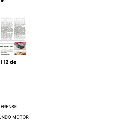
ne
l 12 de
6
ERENSE
UNDO MOTOR