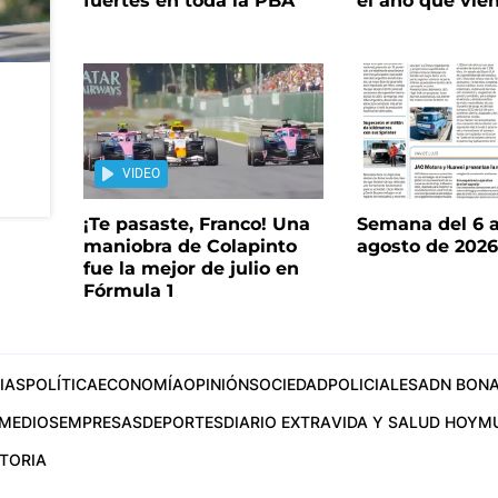
fuertes en toda la PBA
el año que vie
VIDEO
¡Te pasaste, Franco! Una
Semana del 6 a
maniobra de Colapinto
agosto de 202
fue la mejor de julio en
Fórmula 1
IAS
POLÍTICA
ECONOMÍA
OPINIÓN
SOCIEDAD
POLICIALES
ADN BONA
MEDIOS
EMPRESAS
DEPORTES
DIARIO EXTRA
VIDA Y SALUD HOY
M
STORIA