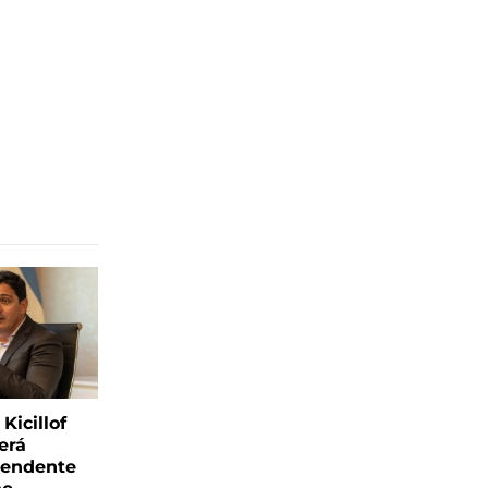
Kicillof
erá
tendente