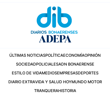
ÚLTIMAS NOTICIAS
POLÍTICA
ECONOMÍA
OPINIÓN
SOCIEDAD
POLICIALES
ADN BONAERENSE
ESTILO DE VIDA
MEDIOS
EMPRESAS
DEPORTES
DIARIO EXTRA
VIDA Y SALUD HOY
MUNDO MOTOR
TRANQUERA
HISTORIA