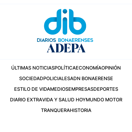
ÚLTIMAS NOTICIAS
POLÍTICA
ECONOMÍA
OPINIÓN
SOCIEDAD
POLICIALES
ADN BONAERENSE
ESTILO DE VIDA
MEDIOS
EMPRESAS
DEPORTES
DIARIO EXTRA
VIDA Y SALUD HOY
MUNDO MOTOR
TRANQUERA
HISTORIA