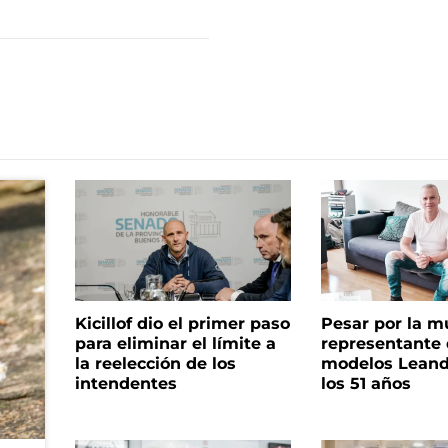
Kicillof dio el primer paso
Pesar por la m
para eliminar el límite a
representante
la reelección de los
modelos Leand
intendentes
los 51 años