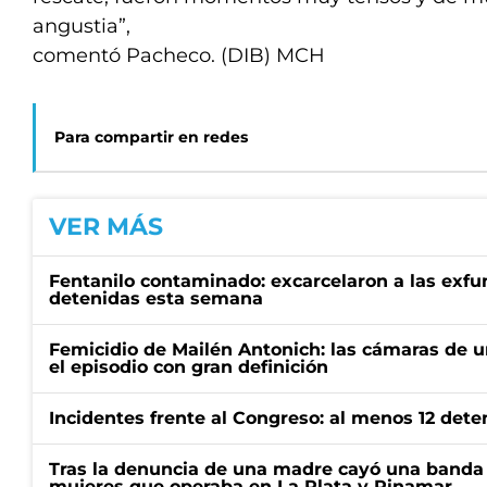
angustia”,
comentó Pacheco. (DIB) MCH
Para compartir en redes
VER MÁS
Fentanilo contaminado: excarcelaron a las exf
detenidas esta semana
Femicidio de Mailén Antonich: las cámaras de u
el episodio con gran definición
Incidentes frente al Congreso: al menos 12 dete
Tras la denuncia de una madre cayó una banda 
mujeres que operaba en La Plata y Pinamar