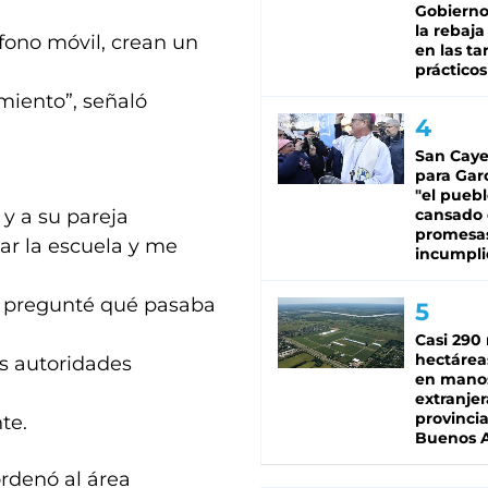
Gobierno 
la rebaja
fono móvil, crean un
en las tar
prácticos
iento”, señaló
San Caye
para Gar
"el puebl
y a su pareja
cansado
promesa
itar la escuela y me
incumpli
a pregunté qué pasaba
Casi 290 
hectárea
as autoridades
en mano
extranjer
provinci
te.
Buenos A
ordenó al área