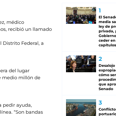
El Senad
rez, médico
media sa
ley de p
ños, recibió un llamado
privada, 
Gobierno
ceder en
 Distrito Federal, a
capítulos
Desalojo
era del lugar
expropia
cómo ser
de medio millón de
procedi
que apro
Senado
a pedir ayuda,
Conflicto
línea. “Son bandas
portuario