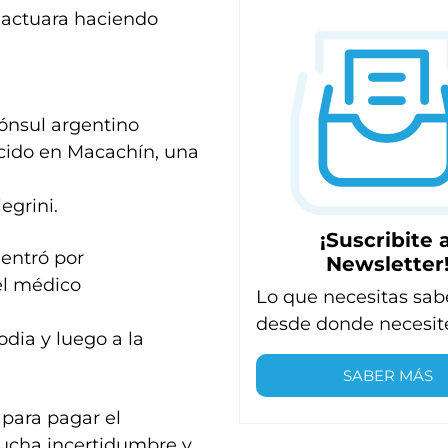
e actuara haciendo
ónsul argentino
acido en Macachín, una
egrini.
¡Suscribite a
 entró por
Newsletter
el médico
Lo que necesitas sab
desde donde necesit
odia y luego a la
SABER MÁS
 para pagar el
ucha incertidumbre y