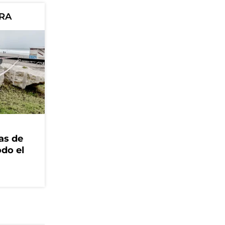
ORA
as de
odo el