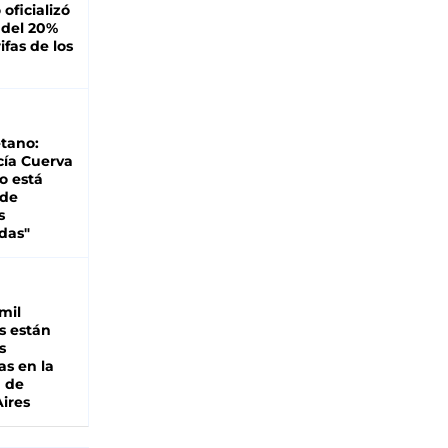
oficializó
 del 20%
ifas de los
tano:
cía Cuerva
o está
 de
s
das"
mil
s están
s
as en la
a de
ires