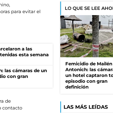
mino,
LO QUE SE LEE AH
oras para evitar el
rcelaron a las
tenidas esta semana
Femicidio de Mailén
Antonich: las cámar
h: las cámaras de un
un hotel captaron t
dio con gran
episodio con gran
definición
ra de
LAS MÁS LEÍDAS
o contacto