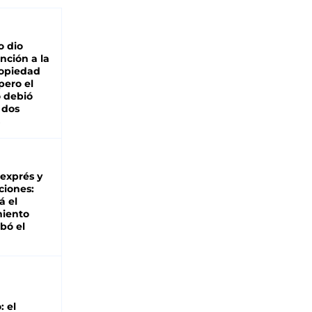
o dio
nción a la
ropiedad
pero el
 debió
 dos
 exprés y
ciones:
á el
miento
bó el
: el