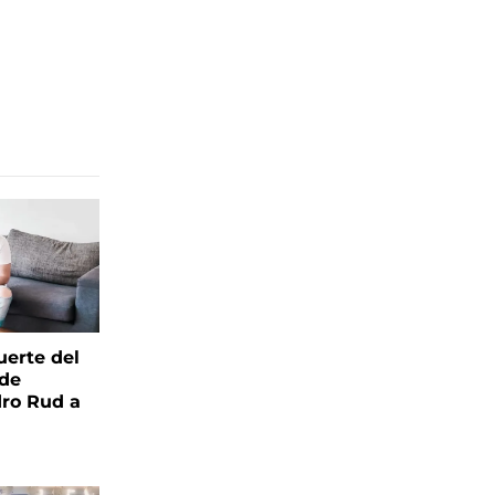
uerte del
 de
ro Rud a