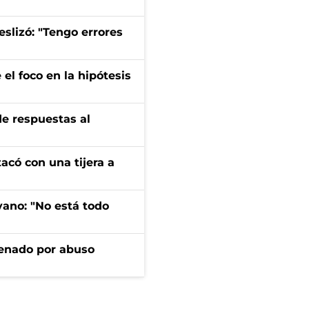
eslizó: "Tengo errores
el foco en la hipótesis
de respuestas al
tacó con una tijera a
yano: "No está todo
denado por abuso