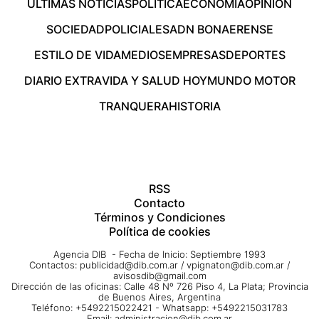
ÚLTIMAS NOTICIAS
POLÍTICA
ECONOMÍA
OPINIÓN
SOCIEDAD
POLICIALES
ADN BONAERENSE
ESTILO DE VIDA
MEDIOS
EMPRESAS
DEPORTES
DIARIO EXTRA
VIDA Y SALUD HOY
MUNDO MOTOR
TRANQUERA
HISTORIA
RSS
Contacto
Términos y Condiciones
Política de cookies
Agencia DIB - Fecha de Inicio: Septiembre 1993
Contactos:
publicidad@dib.com.ar
/
vpignaton@dib.com.ar
/
avisosdib@gmail.com
Dirección de las oficinas: Calle 48 Nº 726 Piso 4, La Plata; Provincia
de Buenos Aires, Argentina
Teléfono: +5492215022421 - Whatsapp: +5492215031783
Email:
administracion@dib.com.ar