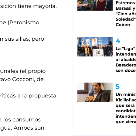
Estrenos
sición tiene mayoría.
Barassi y
"Cien añ
Soledad"
one (Peronismo
Coben
 sus sillas, pero
La "Liga"
intende
al alcald
Baradero
nales (el propio
son doce
stavo Cocconi, de
Un minis
íticas a la propuesta
Kicillof 
que será
candidat
intenden
 a los consumos
que vien
e agua. Ambos son