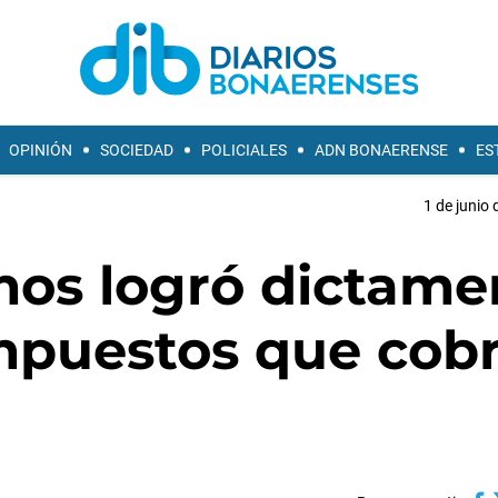
OPINIÓN
SOCIEDAD
POLICIALES
ADN BONAERENSE
ES
1 de junio 
mos logró dictame
impuestos que cob