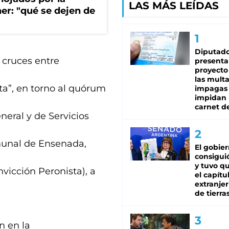
LAS MÁS LEÍDAS
ner: "qué se dejen de
Diputado
 cruces entre
presenta
proyecto
las mult
ta”, en torno al quórum
impagas
impidan 
carnet d
neral y de Servicios
munal de Ensenada,
El gobie
consiguió
y tuvo qu
vicción Peronista), a
el capítu
extranjer
de tierra
n en la