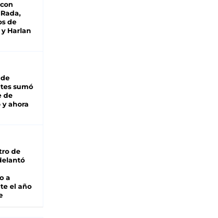
 con
 Rada,
os de
 y Harlan
 de
ntes sumó
e de
 y ahora
tro de
adelantó
o a
te el año
e