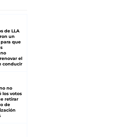
s de LLA
ron un
 para que
as
 no
renovar el
e conducir
rno no
 los votos
e retirar
lo de
ización
s