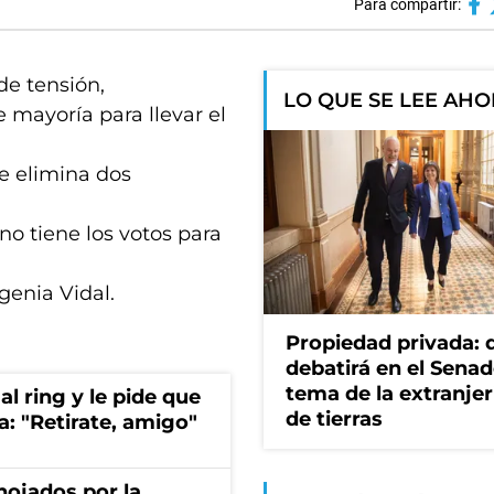
Para compartir:
de tensión,
LO QUE SE LEE AH
mayoría para llevar el
ue elimina dos
no tiene los votos para
genia Vidal.
Propiedad privada: 
debatirá en el Senad
tema de la extranjer
al ring y le pide que
de tierras
a: "Retirate, amigo"
nojados por la