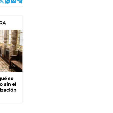
ORA
qué se
o sin el
ización