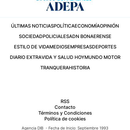
ÚLTIMAS NOTICIAS
POLÍTICA
ECONOMÍA
OPINIÓN
SOCIEDAD
POLICIALES
ADN BONAERENSE
ESTILO DE VIDA
MEDIOS
EMPRESAS
DEPORTES
DIARIO EXTRA
VIDA Y SALUD HOY
MUNDO MOTOR
TRANQUERA
HISTORIA
RSS
Contacto
Términos y Condiciones
Política de cookies
Agencia DIB - Fecha de Inicio: Septiembre 1993