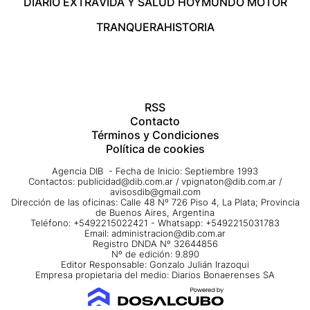
DIARIO EXTRA
VIDA Y SALUD HOY
MUNDO MOTOR
TRANQUERA
HISTORIA
RSS
Contacto
Términos y Condiciones
Política de cookies
Agencia DIB - Fecha de Inicio: Septiembre 1993
Contactos:
publicidad@dib.com.ar
/
vpignaton@dib.com.ar
/
avisosdib@gmail.com
Dirección de las oficinas: Calle 48 Nº 726 Piso 4, La Plata; Provincia
de Buenos Aires, Argentina
Teléfono: +5492215022421 - Whatsapp: +5492215031783
Email:
administracion@dib.com.ar
Registro DNDA Nº 32644856
Nº de edición: 9.890
Editor Responsable: Gonzalo Julián Irazoqui
Empresa propietaria del medio: Diarios Bonaerenses SA