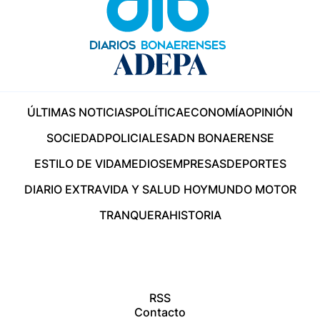
ÚLTIMAS NOTICIAS
POLÍTICA
ECONOMÍA
OPINIÓN
SOCIEDAD
POLICIALES
ADN BONAERENSE
ESTILO DE VIDA
MEDIOS
EMPRESAS
DEPORTES
DIARIO EXTRA
VIDA Y SALUD HOY
MUNDO MOTOR
TRANQUERA
HISTORIA
RSS
Contacto