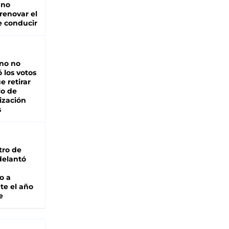
 no
renovar el
e conducir
rno no
 los votos
e retirar
lo de
ización
s
tro de
adelantó
o a
te el año
e