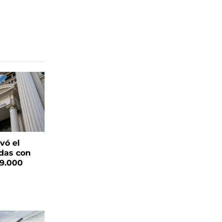
vó el
das con
19.000