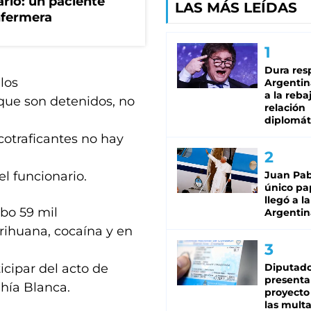
ario: un paciente
LAS MÁS LEÍDAS
nfermera
Dura res
los
Argentina
a la reba
 que son detenidos, no
relación
diplomát
cotraficantes no hay
el funcionario.
Juan Pabl
único pa
llegó a la
bo 59 mil
Argentin
arihuana, cocaína y en
ticipar del acto de
Diputado
presenta
hía Blanca.
proyecto
las mult