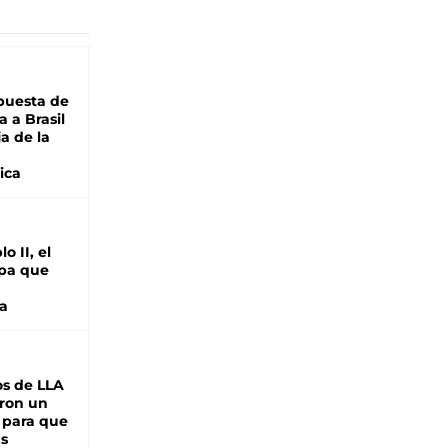
puesta de
 a Brasil
ja de la
ica
o II, el
pa que
a
s de LLA
ron un
 para que
as