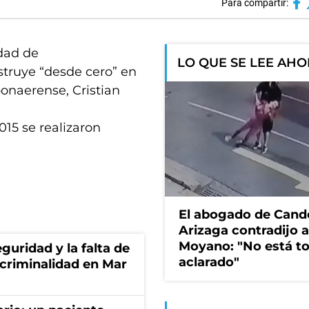
Para compartir:
udad de
LO QUE SE LEE AH
struye “desde cero” en
bonaerense, Cristian
015 se realizaron
El abogado de Cand
Arizaga contradijo a
Moyano: "No está t
guridad y la falta de
aclarado"
 criminalidad en Mar