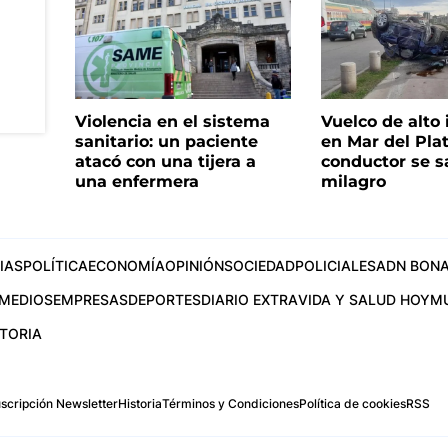
Violencia en el sistema
Vuelco de alto
sanitario: un paciente
en Mar del Plat
atacó con una tijera a
conductor se s
una enfermera
milagro
IAS
POLÍTICA
ECONOMÍA
OPINIÓN
SOCIEDAD
POLICIALES
ADN BONA
MEDIOS
EMPRESAS
DEPORTES
DIARIO EXTRA
VIDA Y SALUD HOY
M
STORIA
scripción Newsletter
Historia
Términos y Condiciones
Política de cookies
RSS