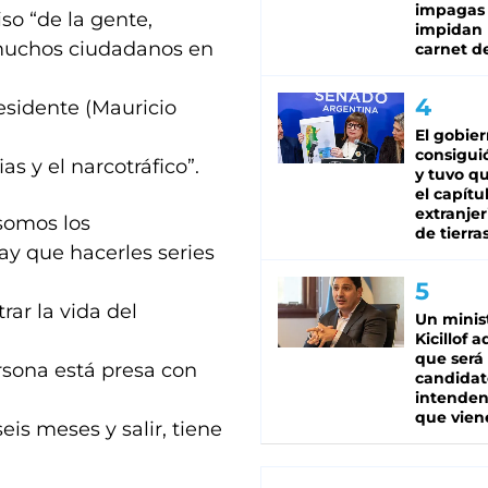
impagas
so “de la gente,
impidan 
 muchos ciudadanos en
carnet d
esidente (Mauricio
El gobie
consiguió
as y el narcotráfico”.
y tuvo qu
el capítu
extranjer
 somos los
de tierra
ay que hacerles series
ar la vida del
Un minis
Kicillof 
que será
rsona está presa con
candidat
intenden
que vien
eis meses y salir, tiene