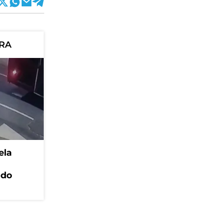
ORA
ela
odo