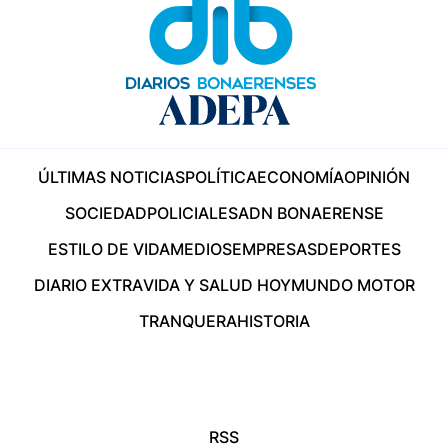
ÚLTIMAS NOTICIAS
POLÍTICA
ECONOMÍA
OPINIÓN
SOCIEDAD
POLICIALES
ADN BONAERENSE
ESTILO DE VIDA
MEDIOS
EMPRESAS
DEPORTES
DIARIO EXTRA
VIDA Y SALUD HOY
MUNDO MOTOR
TRANQUERA
HISTORIA
RSS