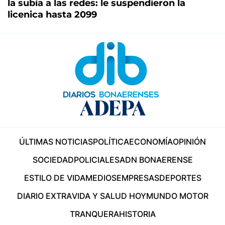
la subía a las redes: le suspendieron la
licenica hasta 2099
ÚLTIMAS NOTICIAS
POLÍTICA
ECONOMÍA
OPINIÓN
SOCIEDAD
POLICIALES
ADN BONAERENSE
ESTILO DE VIDA
MEDIOS
EMPRESAS
DEPORTES
DIARIO EXTRA
VIDA Y SALUD HOY
MUNDO MOTOR
TRANQUERA
HISTORIA