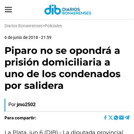
Diarios Bonaerenses
>
Policiales
6 de junio de 2018 - 21:59
Piparo no se opondrá a
prisión domiciliaria a
uno de los condenados
por salidera
Por
jmo2502
Para compartir:
La Plata, jun 6 (DIB).- La diputada provincial