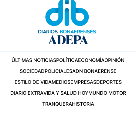
ÚLTIMAS NOTICIAS
POLÍTICA
ECONOMÍA
OPINIÓN
SOCIEDAD
POLICIALES
ADN BONAERENSE
ESTILO DE VIDA
MEDIOS
EMPRESAS
DEPORTES
DIARIO EXTRA
VIDA Y SALUD HOY
MUNDO MOTOR
TRANQUERA
HISTORIA