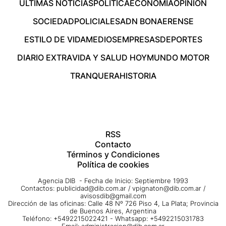
ÚLTIMAS NOTICIAS
POLÍTICA
ECONOMÍA
OPINIÓN
SOCIEDAD
POLICIALES
ADN BONAERENSE
ESTILO DE VIDA
MEDIOS
EMPRESAS
DEPORTES
DIARIO EXTRA
VIDA Y SALUD HOY
MUNDO MOTOR
TRANQUERA
HISTORIA
RSS
Contacto
Términos y Condiciones
Política de cookies
Agencia DIB - Fecha de Inicio: Septiembre 1993
Contactos:
publicidad@dib.com.ar
/
vpignaton@dib.com.ar
/
avisosdib@gmail.com
Dirección de las oficinas: Calle 48 Nº 726 Piso 4, La Plata; Provincia
de Buenos Aires, Argentina
Teléfono: +5492215022421 - Whatsapp: +5492215031783