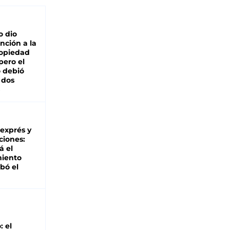
o dio
nción a la
ropiedad
pero el
 debió
 dos
 exprés y
ciones:
á el
miento
bó el
: el