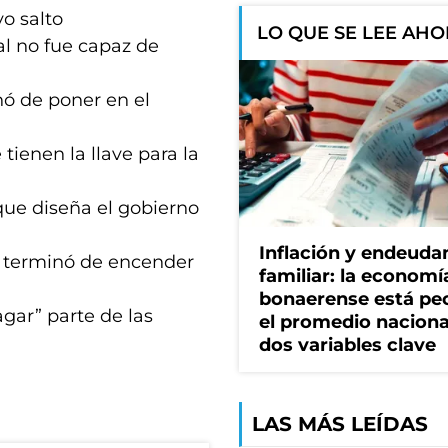
vo salto
LO QUE SE LEE AH
l no fue capaz de
nó de poner en el
ienen la llave para la
que diseña el gobierno
Inflación y endeud
o, terminó de encender
familiar: la economí
bonaerense está pe
gar” parte de las
el promedio naciona
dos variables clave
LAS MÁS LEÍDAS