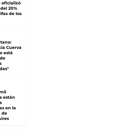
oficializó
 del 20%
ifas de los
tano:
cía Cuerva
o está
 de
s
das"
mil
s están
s
as en la
a de
ires