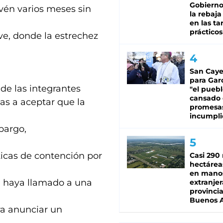
Gobierno 
vén varios meses sin
la rebaja
en las tar
prácticos
ve, donde la estrechez
San Caye
para Gar
de las integrantes
"el puebl
cansado
s a aceptar que la
promesa
incumpli
bargo,
ticas de contención por
Casi 290 
hectárea
en mano
a haya llamado a una
extranjer
provinci
Buenos A
ra anunciar un