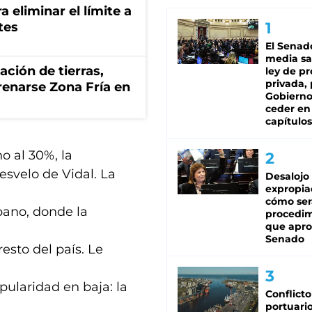
a eliminar el límite a
tes
El Senad
media sa
zación de tierras,
ley de p
privada, 
renarse Zona Fría en
Gobierno
ceder en
capítulos
o al 30%, la
desvelo de Vidal. La
Desalojo
expropia
cómo ser
bano, donde la
procedi
que apro
Senado
esto del país. Le
ularidad en baja: la
Conflicto
portuario