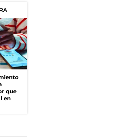
ORA
amiento
a
or que
l en