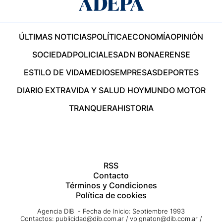
ÚLTIMAS NOTICIAS
POLÍTICA
ECONOMÍA
OPINIÓN
SOCIEDAD
POLICIALES
ADN BONAERENSE
ESTILO DE VIDA
MEDIOS
EMPRESAS
DEPORTES
DIARIO EXTRA
VIDA Y SALUD HOY
MUNDO MOTOR
TRANQUERA
HISTORIA
RSS
Contacto
Términos y Condiciones
Política de cookies
Agencia DIB - Fecha de Inicio: Septiembre 1993
Contactos:
publicidad@dib.com.ar
/
vpignaton@dib.com.ar
/