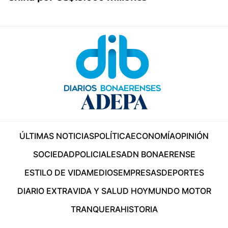
ÚLTIMAS NOTICIAS
POLÍTICA
ECONOMÍA
OPINIÓN
SOCIEDAD
POLICIALES
ADN BONAERENSE
ESTILO DE VIDA
MEDIOS
EMPRESAS
DEPORTES
DIARIO EXTRA
VIDA Y SALUD HOY
MUNDO MOTOR
TRANQUERA
HISTORIA