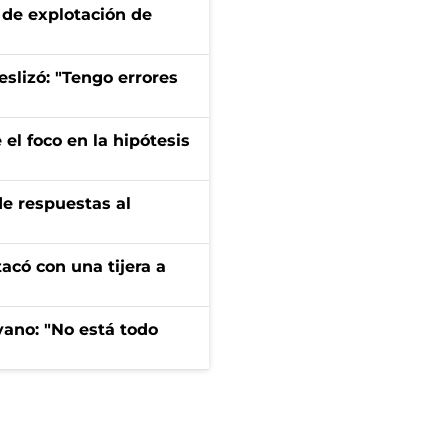
de explotación de
eslizó: "Tengo errores
el foco en la hipótesis
de respuestas al
tacó con una tijera a
yano: "No está todo