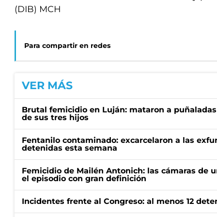
(DIB) MCH
Para compartir en redes
VER MÁS
Brutal femicidio en Luján: mataron a puñaladas
de sus tres hijos
Fentanilo contaminado: excarcelaron a las exf
detenidas esta semana
Femicidio de Mailén Antonich: las cámaras de u
el episodio con gran definición
Incidentes frente al Congreso: al menos 12 dete