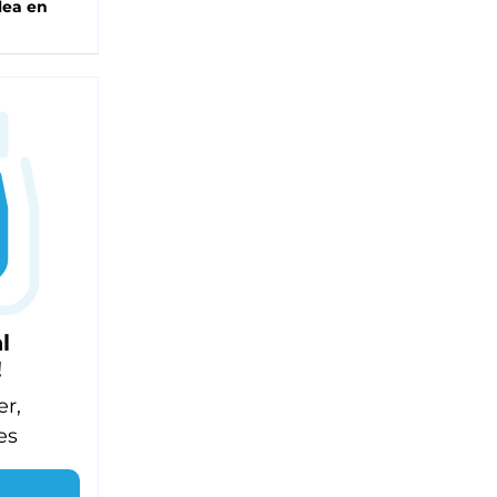
lea en
l
!
er,
es