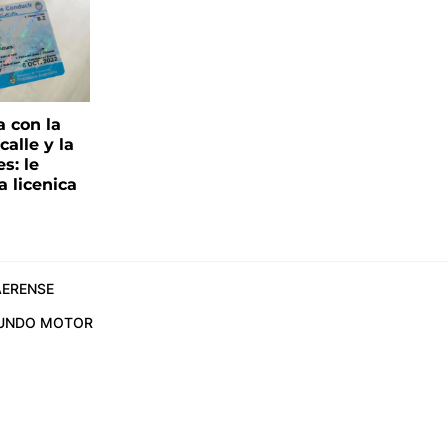
a con la
alle y la
s: le
a licenica
ERENSE
UNDO MOTOR