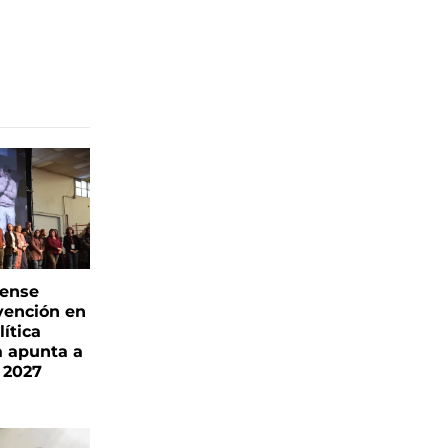
rense
vención en
ítica
a apunta a
 2027