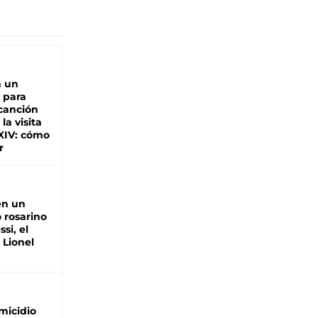
n un
 para
 canción
 la visita
XIV: cómo
r
en un
 rosarino
si, el
 Lionel
micidio