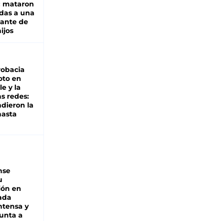
: mataron
das a una
lante de
hijos
robacia
oto en
le y la
as redes:
ndieron la
hasta
nse
u
ión en
ada
intensa y
unta a