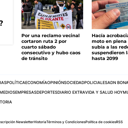
?
Por una reclamo vecinal
Hacía acrobaci
cortaron ruta 2 por
moto en plena c
cuarto sábado
subía a las rede
consecutivo y hubo caos
suspendieron l
de tránsito
hasta 2099
IAS
POLÍTICA
ECONOMÍA
OPINIÓN
SOCIEDAD
POLICIALES
ADN BONA
MEDIOS
EMPRESAS
DEPORTES
DIARIO EXTRA
VIDA Y SALUD HOY
M
STORIA
scripción Newsletter
Historia
Términos y Condiciones
Política de cookies
RSS