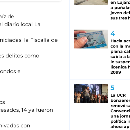
en Luján
a puñala
joven de
aíz de
sus tres 
 diario local La
iciadas, la Fiscalía de
Hacía ac
con la m
plena cal
es delitos como
subía a l
le suspe
licenica 
fondos e
2099
La UCR
bonaere
tos
renovó s
cesados, 14 ya fueron
Convenc
una jorn
política 
chivadas con
ahora ap