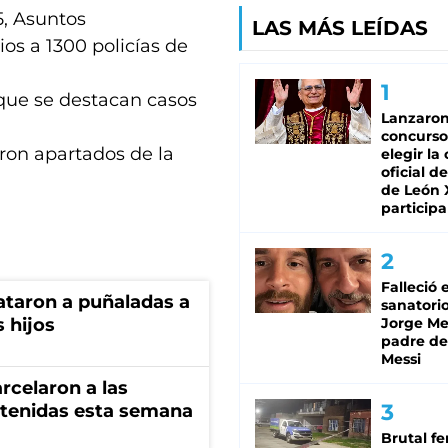
5, Asuntos
LAS MÁS LEÍDAS
ios a 1300 policías de
s que se destacan casos
Lanzaro
concurso
eron apartados de la
elegir la
oficial de
de León 
participa
Falleció 
ataron a puñaladas a
sanatorio
 hijos
Jorge Mes
padre de
Messi
rcelaron a las
tenidas esta semana
Brutal fe