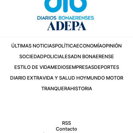
ÚLTIMAS NOTICIAS
POLÍTICA
ECONOMÍA
OPINIÓN
SOCIEDAD
POLICIALES
ADN BONAERENSE
ESTILO DE VIDA
MEDIOS
EMPRESAS
DEPORTES
DIARIO EXTRA
VIDA Y SALUD HOY
MUNDO MOTOR
TRANQUERA
HISTORIA
RSS
Contacto