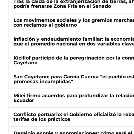
Tras la caída de la extranjerización de tierras, 
podría frenarse Zona Fría en el Senado
Los movimentos sociales y los gremios marcha
con reclamos al gobierno
Inflación y endeudamiento familiar: la economí
que el promedio nacional en dos variables clav
Kicillof participó de la peregrinación por la c
Cayetano
San Cayetano: para García Cuerva "el pueblo e
promesas incumplidas"
Milei firmó acuerdos para profundizar la relaci
Ecuador
Conflicto portuario: el Gobierno oficializó la reb
tarifas de los prácticos
Desalojo exprés y expropiaciones: cómo será e