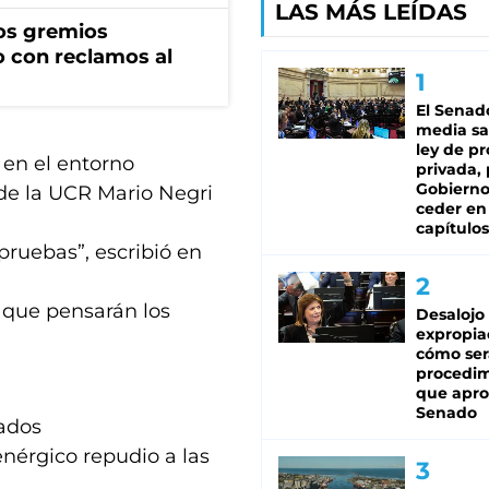
LAS MÁS LEÍDAS
os gremios
 con reclamos al
El Senad
media sa
ley de p
 en el entorno
privada, 
Gobierno
l de la UCR Mario Negri
ceder en
capítulos
 pruebas”, escribió en
lo que pensarán los
Desalojo
expropia
cómo ser
procedi
que apro
Senado
tados
nérgico repudio a las