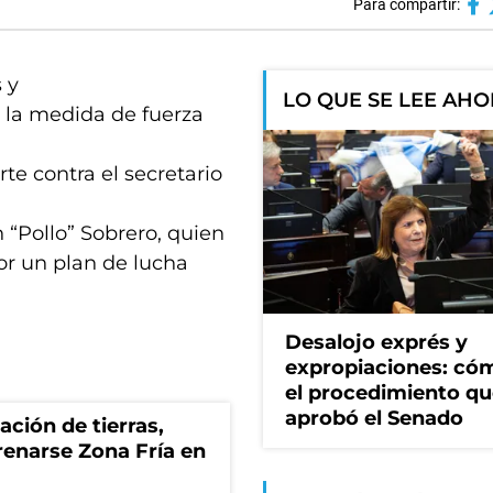
Para compartir:
 y
LO QUE SE LEE AH
 la medida de fuerza
te contra el secretario
 “Pollo” Sobrero, quien
r un plan de lucha
Desalojo exprés y
expropiaciones: có
el procedimiento q
aprobó el Senado
zación de tierras,
renarse Zona Fría en