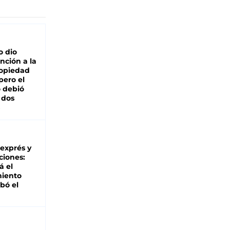
o dio
nción a la
ropiedad
pero el
 debió
 dos
 exprés y
ciones:
á el
miento
bó el