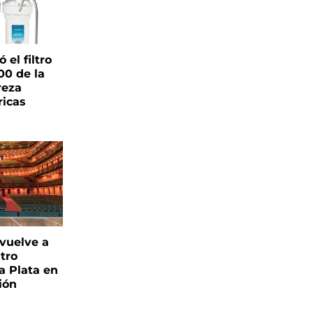
el filtro
00 de la
reza
ricas
 vuelve a
atro
a Plata en
ión