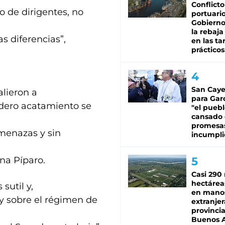
Conflicto
o de dirigentes, no
portuario
Gobierno 
la rebaja
as diferencias”,
en las tar
prácticos
San Caye
lieron a
para Gar
adero acatamiento se
"el puebl
cansado
promesa
amenazas y sin
incumpli
ina Píparo.
Casi 290 
hectárea
sutil y,
en mano
ey sobre el régimen de
extranjer
provinci
Buenos A