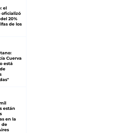
: el
oficializó
 del 20%
ifas de los
tano:
cía Cuerva
o está
 de
s
das"
mil
s están
s
as en la
a de
ires