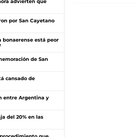
ahora advierten que
ron por San Cayetano
a bonaerense está peor
e
onmemoración de San
stá cansado de
ón entre Argentina y
aja del 20% en las
l procedimiento que