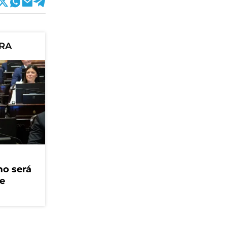
ORA
mo será
ue