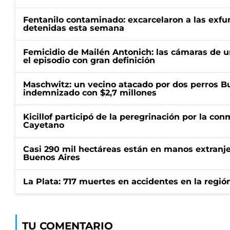
Fentanilo contaminado: excarcelaron a las exf
detenidas esta semana
Femicidio de Mailén Antonich: las cámaras de u
el episodio con gran definición
Maschwitz: un vecino atacado por dos perros Bul
indemnizado con $2,7 millones
Kicillof participó de la peregrinación por la c
Cayetano
Casi 290 mil hectáreas están en manos extranje
Buenos Aires
La Plata: 717 muertes en accidentes en la regió
TU COMENTARIO