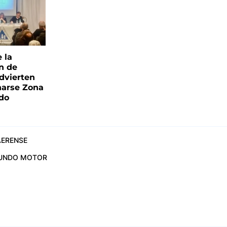
e la
ón de
advierten
narse Zona
ado
ERENSE
UNDO MOTOR