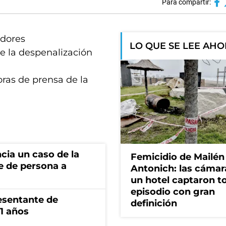
Para compartir:
adores
LO QUE SE LEE AH
de la despenalización
ras de prensa de la
cia un caso de la
Femicidio de Mailén
e de persona a
Antonich: las cámar
un hotel captaron t
episodio con gran
esentante de
definición
1 años