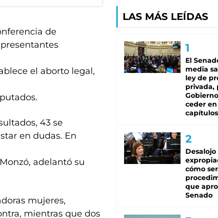
LAS MÁS LEÍDAS
onferencia de
epresentantes
El Senad
media sa
blece el aborto legal,
ley de p
privada, 
Gobierno
iputados.
ceder en
capítulos
sultados, 43 se
estar en dudas. En
Desalojo
expropia
 Monzó, adelantó su
cómo ser
procedi
que apro
Senado
adoras mujeres,
contra, mientras que dos