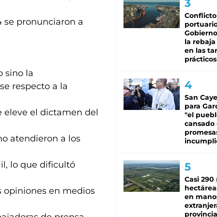
Conflicto
24 se pronunciaron a
portuario
Gobierno 
la rebaja
en las tar
prácticos
 sino la
se respecto a la
San Caye
para Gar
e eleve el dictamen del
"el puebl
cansado
promesa
no atendieron a los
incumpli
, lo que dificultó
Casi 290 
hectárea
us opiniones en medios
en mano
extranjer
provinci