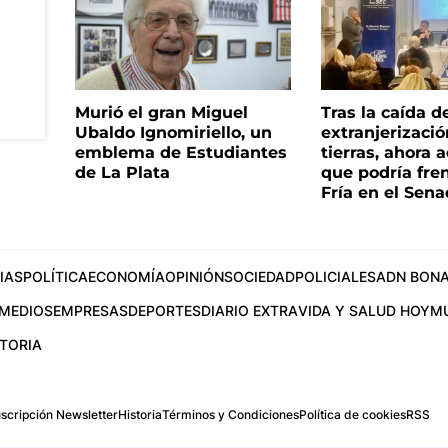
Murió el gran Miguel
Tras la caída d
Ubaldo Ignomiriello, un
extranjerizaci
emblema de Estudiantes
tierras, ahora 
de La Plata
que podría fre
Fría en el Sen
IAS
POLÍTICA
ECONOMÍA
OPINIÓN
SOCIEDAD
POLICIALES
ADN BONA
MEDIOS
EMPRESAS
DEPORTES
DIARIO EXTRA
VIDA Y SALUD HOY
M
STORIA
scripción Newsletter
Historia
Términos y Condiciones
Política de cookies
RSS