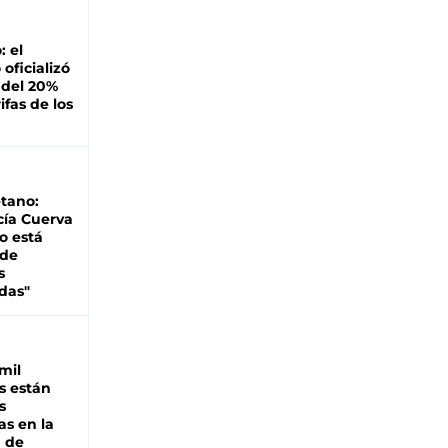
: el
oficializó
 del 20%
ifas de los
tano:
cía Cuerva
o está
 de
s
das"
mil
s están
s
as en la
a de