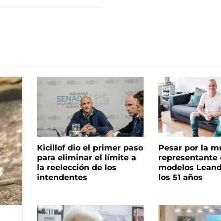
Kicillof dio el primer paso
Pesar por la m
para eliminar el límite a
representante
la reelección de los
modelos Leand
intendentes
los 51 años