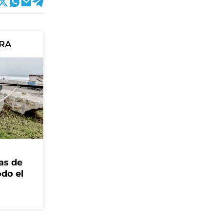
ORA
as de
odo el