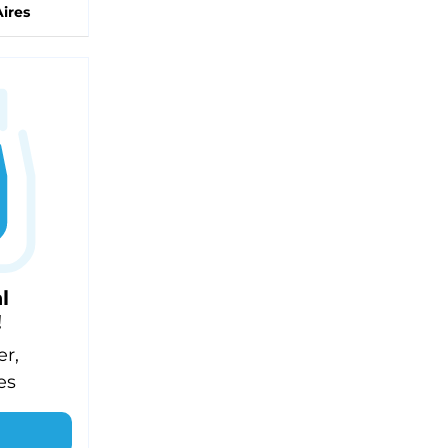
ires
l
!
er,
es