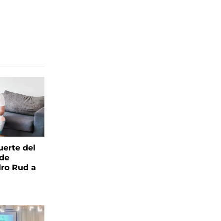
uerte del
 de
ro Rud a