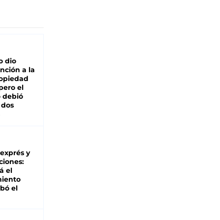
o dio
nción a la
ropiedad
pero el
 debió
 dos
 exprés y
ciones:
á el
miento
bó el