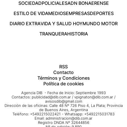
SOCIEDAD
POLICIALES
ADN BONAERENSE
ESTILO DE VIDA
MEDIOS
EMPRESAS
DEPORTES
DIARIO EXTRA
VIDA Y SALUD HOY
MUNDO MOTOR
TRANQUERA
HISTORIA
RSS
Contacto
Términos y Condiciones
Política de cookies
Agencia DIB - Fecha de Inicio: Septiembre 1993
Contactos:
publicidad@dib.com.ar
/
vpignaton@dib.com.ar
/
avisosdib@gmail.com
Dirección de las oficinas: Calle 48 Nº 726 Piso 4, La Plata; Provincia
de Buenos Aires, Argentina
Teléfono: +5492215022421 - Whatsapp: +5492215031783
Email:
administracion@dib.com.ar
Registro DNDA Nº 32644856
Nº de edición: 9.890