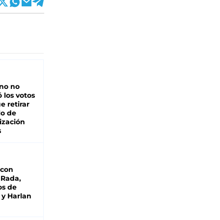
rno no
 los votos
e retirar
lo de
ización
s
 con
 Rada,
os de
 y Harlan