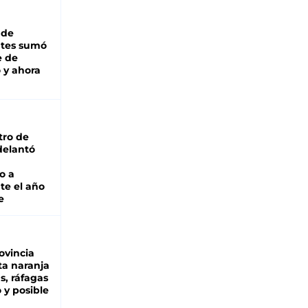
 de
ntes sumó
e de
 y ahora
tro de
adelantó
o a
te el año
e
ovincia
ta naranja
as, ráfagas
 y posible