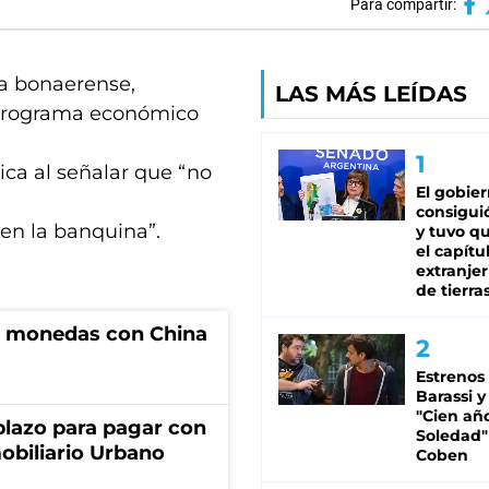
Para compartir:
ía bonaerense,
LAS MÁS LEÍDAS
 programa económico
ica al señalar que “no
El gobie
consiguió
en la banquina”.
y tuvo qu
el capítu
extranjer
de tierra
e monedas con China
Estrenos
Barassi y
"Cien añ
lazo para pagar con
Soledad"
obiliario Urbano
Coben