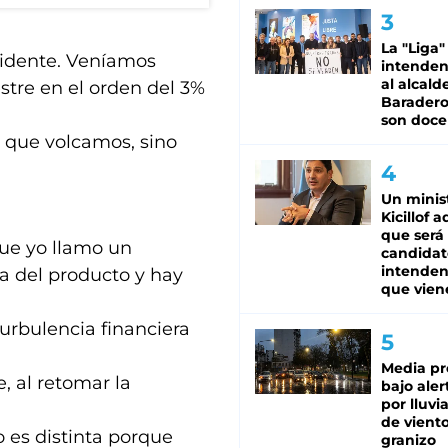
La "Liga"
idente. Veníamos
intende
al alcald
stre en el orden del 3%
Baradero
son doce
s que volcamos, sino
Un minis
Kicillof 
que será
que yo llamo un
candidat
intenden
a del producto y hay
que vien
urbulencia financiera
Media pr
, al retomar la
bajo aler
por lluvi
de viento
o es distinta porque
granizo