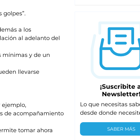
 golpes”.
además a los
lación al adelanto del
es mínimas y de un
ueden llevarse
¡Suscribite a
Newsletter
Lo que necesitas sab
r ejemplo,
desde donde necesit
idas de acompañamiento
SABER MÁS
ermite tomar ahora