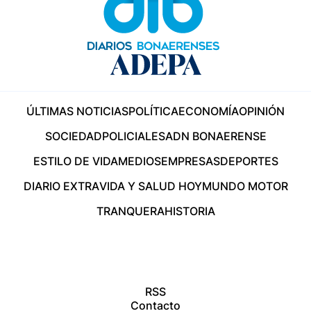
ÚLTIMAS NOTICIAS
POLÍTICA
ECONOMÍA
OPINIÓN
SOCIEDAD
POLICIALES
ADN BONAERENSE
ESTILO DE VIDA
MEDIOS
EMPRESAS
DEPORTES
DIARIO EXTRA
VIDA Y SALUD HOY
MUNDO MOTOR
TRANQUERA
HISTORIA
RSS
Contacto