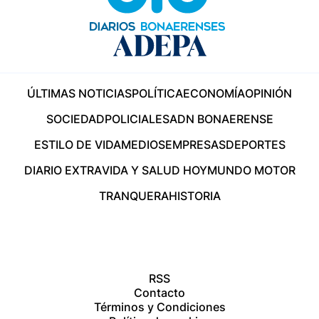
ÚLTIMAS NOTICIAS
POLÍTICA
ECONOMÍA
OPINIÓN
SOCIEDAD
POLICIALES
ADN BONAERENSE
ESTILO DE VIDA
MEDIOS
EMPRESAS
DEPORTES
DIARIO EXTRA
VIDA Y SALUD HOY
MUNDO MOTOR
TRANQUERA
HISTORIA
RSS
Contacto
Términos y Condiciones