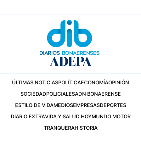
ÚLTIMAS NOTICIAS
POLÍTICA
ECONOMÍA
OPINIÓN
SOCIEDAD
POLICIALES
ADN BONAERENSE
ESTILO DE VIDA
MEDIOS
EMPRESAS
DEPORTES
DIARIO EXTRA
VIDA Y SALUD HOY
MUNDO MOTOR
TRANQUERA
HISTORIA