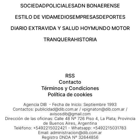
SOCIEDAD
POLICIALES
ADN BONAERENSE
ESTILO DE VIDA
MEDIOS
EMPRESAS
DEPORTES
DIARIO EXTRA
VIDA Y SALUD HOY
MUNDO MOTOR
TRANQUERA
HISTORIA
RSS
Contacto
Términos y Condiciones
Política de cookies
Agencia DIB - Fecha de Inicio: Septiembre 1993
Contactos:
publicidad@dib.com.ar
/
vpignaton@dib.com.ar
/
avisosdib@gmail.com
Dirección de las oficinas: Calle 48 Nº 726 Piso 4, La Plata; Provincia
de Buenos Aires, Argentina
Teléfono: +5492215022421 - Whatsapp: +5492215031783
Email:
administracion@dib.com.ar
Registro DNDA Nº 32644856