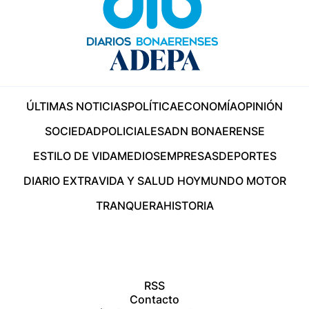
ÚLTIMAS NOTICIAS
POLÍTICA
ECONOMÍA
OPINIÓN
SOCIEDAD
POLICIALES
ADN BONAERENSE
ESTILO DE VIDA
MEDIOS
EMPRESAS
DEPORTES
DIARIO EXTRA
VIDA Y SALUD HOY
MUNDO MOTOR
TRANQUERA
HISTORIA
RSS
Contacto