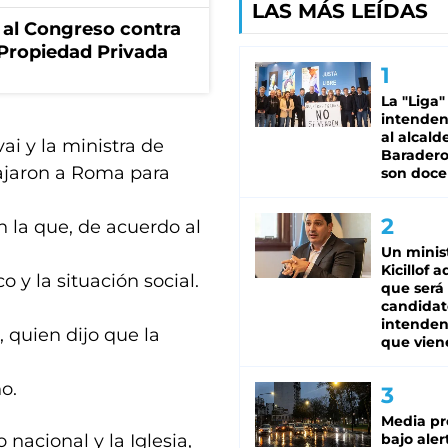
LAS MÁS LEÍDAS
 al Congreso contra
a Propiedad Privada
La "Liga"
intende
al alcald
ai y la ministra de
Baradero
viajaron a Roma para
son doce
 la que, de acuerdo al
Un minis
Kicillof 
o y la situación social.
que será
candidat
intenden
 quien dijo que la
que vien
o.
Media pr
nacional y la Iglesia,
bajo aler