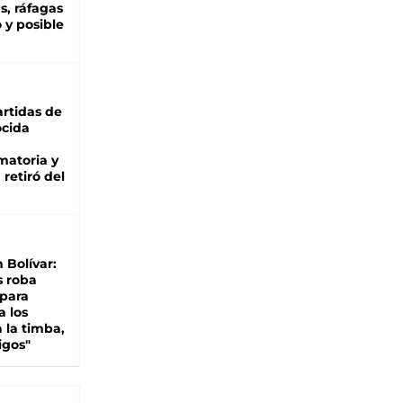
as, ráfagas
 y posible
rtidas de
cida
matoria y
retiró del
n Bolívar:
s roba
 para
a los
 la timba,
igos"