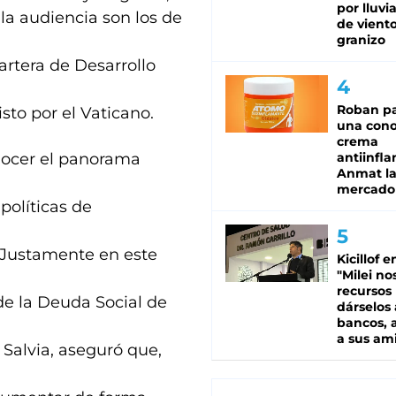
por lluvi
la audiencia son los de
de viento
granizo
cartera de Desarrollo
Roban pa
sto por el Vaticano.
una cono
crema
nocer el panorama
antiinfla
Anmat la 
mercado
políticas de
a. Justamente en este
Kicillof e
"Milei no
recursos
 de la Deuda Social de
dárselos 
bancos, a
a sus am
 Salvia, aseguró que,