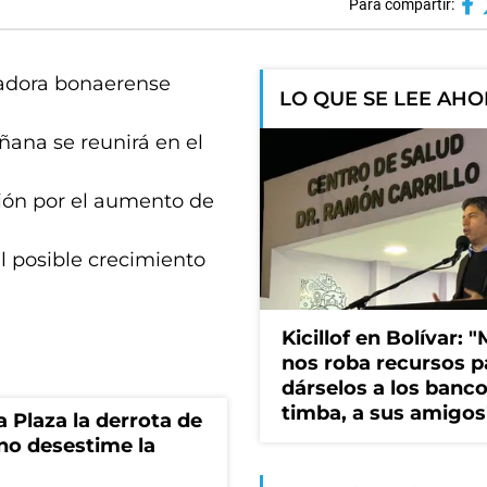
Para compartir:
nadora bonaerense
LO QUE SE LEE AH
ana se reunirá en el
ión por el aumento de
l posible crecimiento
Kicillof en Bolívar: "
nos roba recursos p
dárselos a los bancos
timba, a sus amigos
la Plaza la derrota de
rno desestime la