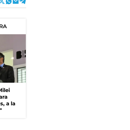
ORA
Milei
ara
, a la
"