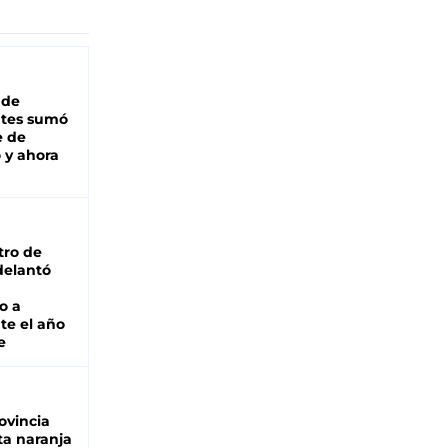
 de
ntes sumó
e de
 y ahora
tro de
adelantó
o a
te el año
e
ovincia
ta naranja