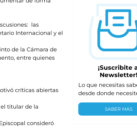
a aumentar de forma
scusiones: las
ario Internacional y el
cinto de la Cámara de
mento, entre quienes
¡Suscribite a
Newsletter
Lo que necesitas sab
tivó críticas abiertas
desde donde necesit
l titular de la
SABER MÁS
 Episcopal consideró