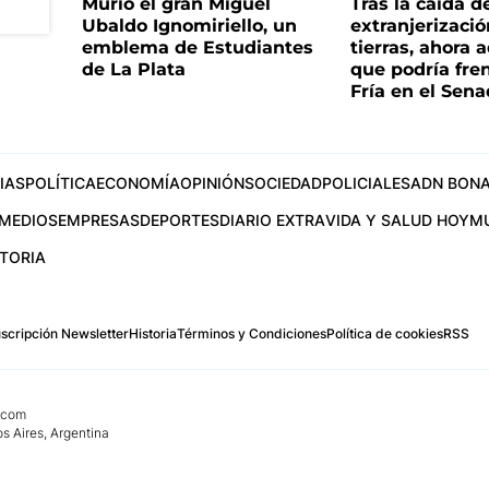
Murió el gran Miguel
Tras la caída d
Ubaldo Ignomiriello, un
extranjerizaci
emblema de Estudiantes
tierras, ahora 
de La Plata
que podría fre
Fría en el Sen
IAS
POLÍTICA
ECONOMÍA
OPINIÓN
SOCIEDAD
POLICIALES
ADN BONA
MEDIOS
EMPRESAS
DEPORTES
DIARIO EXTRA
VIDA Y SALUD HOY
M
STORIA
scripción Newsletter
Historia
Términos y Condiciones
Política de cookies
RSS
.com
os Aires, Argentina