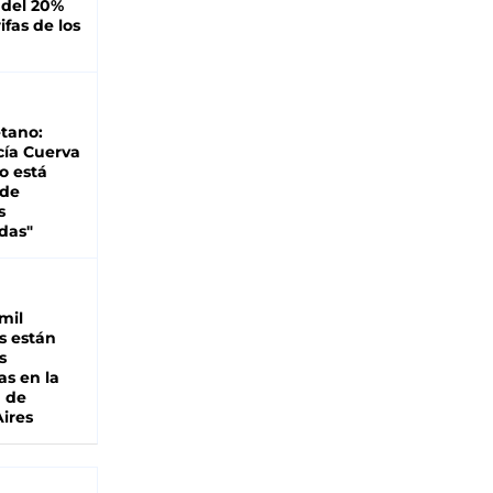
 del 20%
ifas de los
tano:
cía Cuerva
o está
 de
s
das"
mil
s están
s
as en la
a de
ires