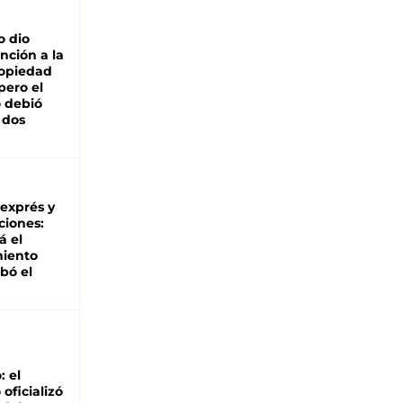
o dio
nción a la
ropiedad
pero el
 debió
 dos
 exprés y
ciones:
á el
miento
bó el
: el
oficializó