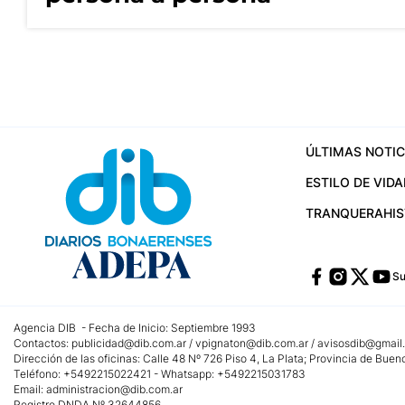
ÚLTIMAS NOTIC
ESTILO DE VIDA
TRANQUERA
HI
Su
Agencia DIB - Fecha de Inicio: Septiembre 1993
Contactos:
publicidad@dib.com.ar
/
vpignaton@dib.com.ar
/
avisosdib@gmail
Dirección de las oficinas: Calle 48 Nº 726 Piso 4, La Plata; Provincia de Buen
Teléfono: +5492215022421 - Whatsapp: +5492215031783
Email:
administracion@dib.com.ar
Registro DNDA Nº 32644856