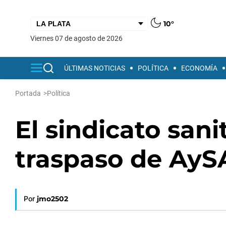
10°
viernes 07 de agosto de 2026
ÚLTIMAS NOTICIAS
POLÍTICA
ECONOMÍA
Portada
>
Política
El sindicato sani
traspaso de AyS
Por
jmo2502