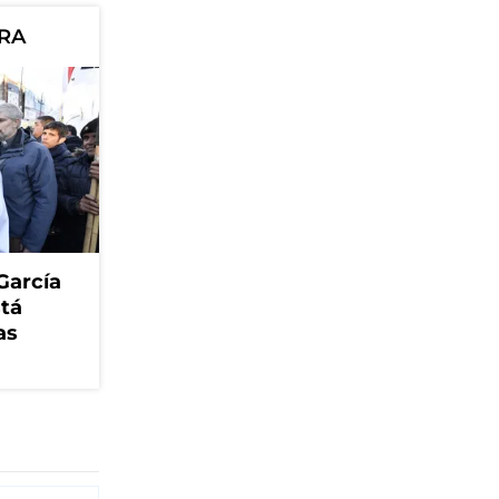
ORA
García
stá
as