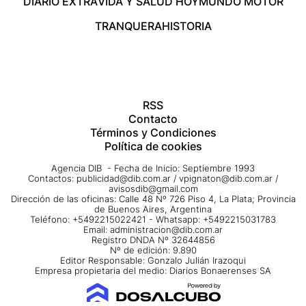
DIARIO EXTRA
VIDA Y SALUD HOY
MUNDO MOTOR
TRANQUERA
HISTORIA
RSS
Contacto
Términos y Condiciones
Política de cookies
Agencia DIB - Fecha de Inicio: Septiembre 1993
Contactos:
publicidad@dib.com.ar
/
vpignaton@dib.com.ar
/
avisosdib@gmail.com
Dirección de las oficinas: Calle 48 Nº 726 Piso 4, La Plata; Provincia
de Buenos Aires, Argentina
Teléfono: +5492215022421 - Whatsapp: +5492215031783
Email:
administracion@dib.com.ar
Registro DNDA Nº 32644856
Nº de edición: 9.890
Editor Responsable: Gonzalo Julián Irazoqui
Empresa propietaria del medio: Diarios Bonaerenses SA