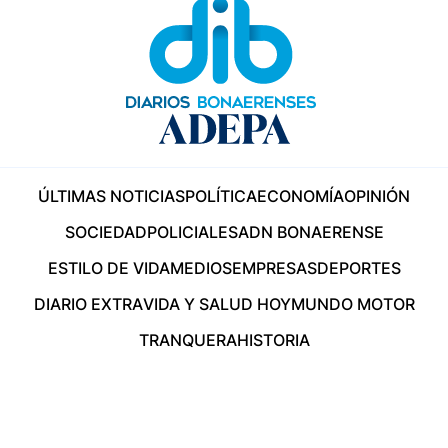
ÚLTIMAS NOTICIAS
POLÍTICA
ECONOMÍA
OPINIÓN
SOCIEDAD
POLICIALES
ADN BONAERENSE
ESTILO DE VIDA
MEDIOS
EMPRESAS
DEPORTES
DIARIO EXTRA
VIDA Y SALUD HOY
MUNDO MOTOR
TRANQUERA
HISTORIA