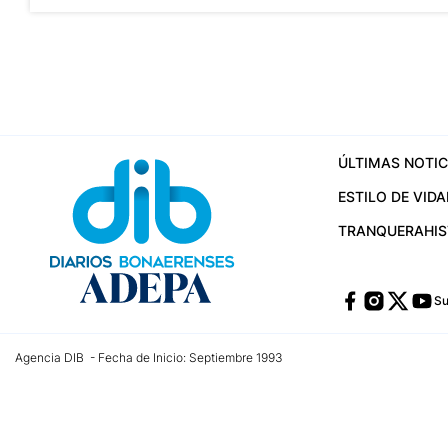
ÚLTIMAS NOTIC
ESTILO DE VIDA
TRANQUERA
HI
Su
Agencia DIB - Fecha de Inicio: Septiembre 1993
Contactos:
publicidad@dib.com.ar
/
vpignaton@dib.com.ar
/
avisosdib@gmail
Dirección de las oficinas: Calle 48 Nº 726 Piso 4, La Plata; Provincia de Buen
Teléfono: +5492215022421 - Whatsapp: +5492215031783
Email:
administracion@dib.com.ar
Registro DNDA Nº 32644856