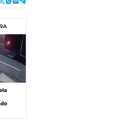
ORA
ela
odo