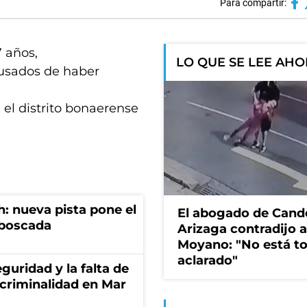
Para compartir:
7 años,
LO QUE SE LEE AH
cusados de haber
 el distrito bonaerense
: nueva pista pone el
El abogado de Cand
mboscada
Arizaga contradijo a
Moyano: "No está t
aclarado"
guridad y la falta de
 criminalidad en Mar