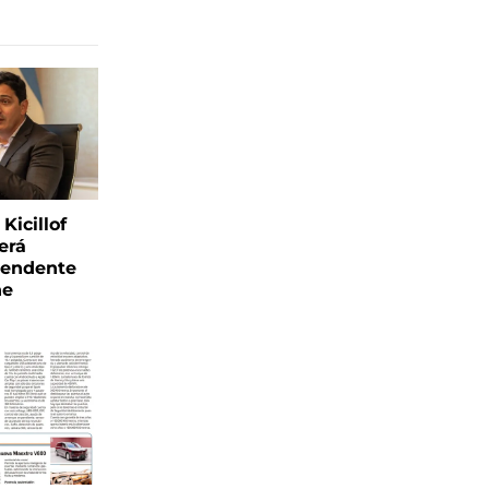
Kicillof
erá
tendente
ne