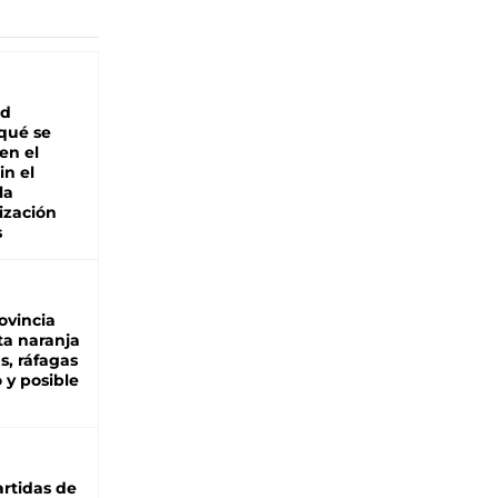
ad
 qué se
en el
in el
la
ización
s
ovincia
ta naranja
as, ráfagas
 y posible
rtidas de