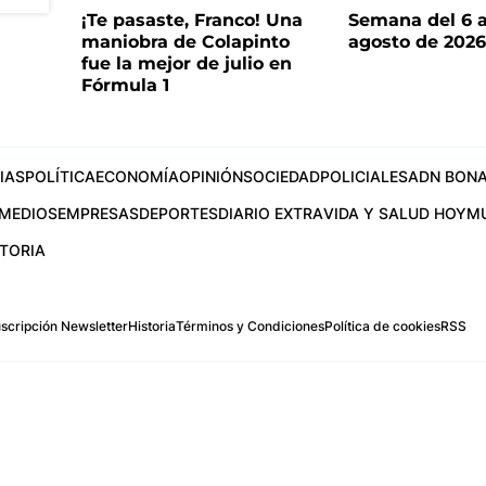
¡Te pasaste, Franco! Una
Semana del 6 a
maniobra de Colapinto
agosto de 202
fue la mejor de julio en
Fórmula 1
IAS
POLÍTICA
ECONOMÍA
OPINIÓN
SOCIEDAD
POLICIALES
ADN BONA
MEDIOS
EMPRESAS
DEPORTES
DIARIO EXTRA
VIDA Y SALUD HOY
M
STORIA
scripción Newsletter
Historia
Términos y Condiciones
Política de cookies
RSS
.com
os Aires, Argentina