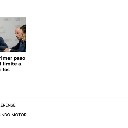
 primer paso
l límite a
e los
ERENSE
UNDO MOTOR