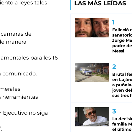
ento a leyes tales
LAS MÁS LEÍDAS
Falleció 
s cámaras de
sanatorio
Jorge Mes
 de manera
padre de
Messi
damentales para los 16
un comunicado.
Brutal fe
en Luján
a puñala
amerales
joven de
sus tres 
n herramientas
 Ejecutivo no siga
La decisi
familia M
.
el último