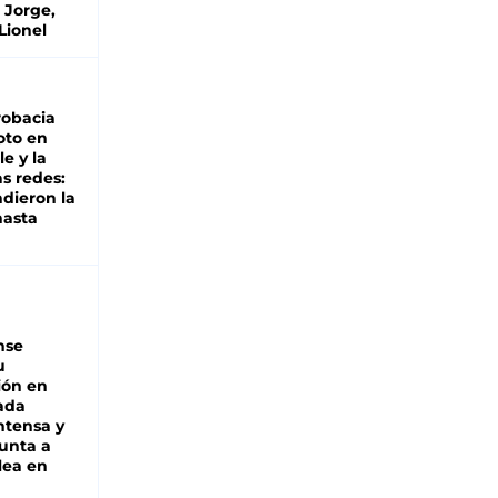
 Jorge,
Lionel
robacia
oto en
le y la
as redes:
ndieron la
hasta
nse
u
ión en
ada
intensa y
unta a
lea en