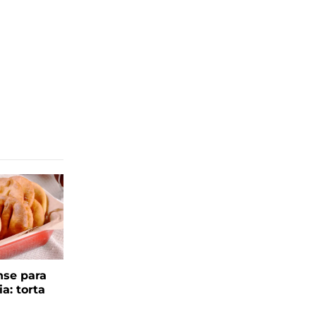
se para
ia: torta