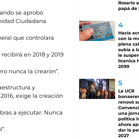
Rosario a
papá de 
uando se aprobó
 Unidad Ciudadana
Hacía ac
eral que controlara
con la m
plena cal
subía a l
 recibirá en 2018 y 2019
le suspe
licenica 
2099
ro nunca la crearon”.
aestructura y
La UCR
2016, exige la creación
bonaere
renovó s
Convenc
obras a ejecutar. Nunca
una jorn
política 
ahora ap
l”.
dar la pe
2027