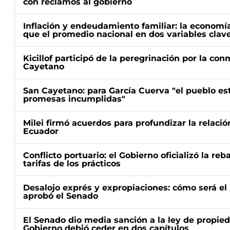
con reclamos al gobierno
Inflación y endeudamiento familiar: la economí
que el promedio nacional en dos variables clav
Kicillof participó de la peregrinación por la c
Cayetano
San Cayetano: para García Cuerva "el pueblo e
promesas incumplidas"
Milei firmó acuerdos para profundizar la relaci
Ecuador
Conflicto portuario: el Gobierno oficializó la reb
tarifas de los prácticos
Desalojo exprés y expropiaciones: cómo será e
aprobó el Senado
El Senado dio media sanción a la ley de propied
Gobierno debió ceder en dos capítulos