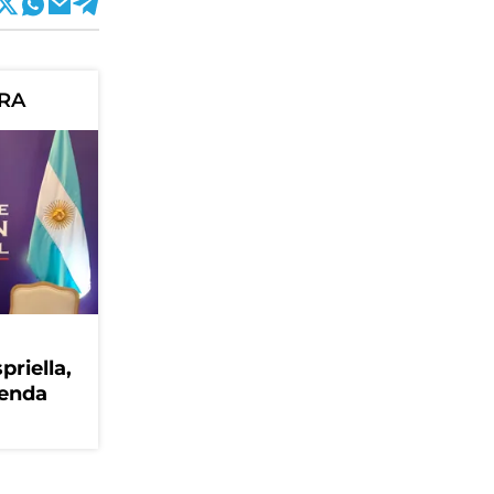
ORA
priella,
genda