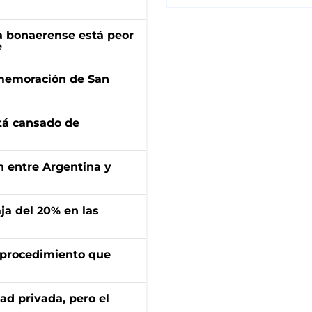
a bonaerense está peor
e
onmemoración de San
stá cansado de
ón entre Argentina y
aja del 20% en las
l procedimiento que
ad privada, pero el