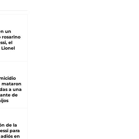
en un
 rosarino
si, el
 Lionel
micidio
: mataron
das a una
lante de
hijos
ón de la
essi para
 adiós en