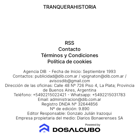
TRANQUERA
HISTORIA
RSS
Contacto
Términos y Condiciones
Política de cookies
Agencia DIB - Fecha de Inicio: Septiembre 1993
Contactos:
publicidad@dib.com.ar
/
vpignaton@dib.com.ar
/
avisosdib@gmail.com
Dirección de las oficinas: Calle 48 Nº 726 Piso 4, La Plata; Provincia
de Buenos Aires, Argentina
Teléfono: +5492215022421 - Whatsapp: +5492215031783
Email:
administracion@dib.com.ar
Registro DNDA Nº 32644856
Nº de edición: 9.890
Editor Responsable: Gonzalo Julián Irazoqui
Empresa propietaria del medio: Diarios Bonaerenses SA