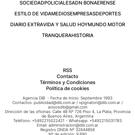
SOCIEDAD
POLICIALES
ADN BONAERENSE
ESTILO DE VIDA
MEDIOS
EMPRESAS
DEPORTES
DIARIO EXTRA
VIDA Y SALUD HOY
MUNDO MOTOR
TRANQUERA
HISTORIA
RSS
Contacto
Términos y Condiciones
Política de cookies
Agencia DIB - Fecha de Inicio: Septiembre 1993
Contactos:
publicidad@dib.com.ar
/
vpignaton@dib.com.ar
/
avisosdib@gmail.com
Dirección de las oficinas: Calle 48 Nº 726 Piso 4, La Plata; Provincia
de Buenos Aires, Argentina
Teléfono: +5492215022421 - Whatsapp: +5492215031783
Email:
administracion@dib.com.ar
Registro DNDA Nº 32644856
Nº de edición: 9.890