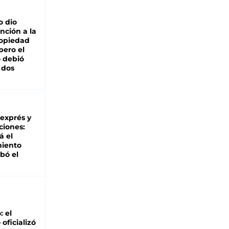
o dio
nción a la
ropiedad
pero el
 debió
 dos
 exprés y
ciones:
á el
miento
bó el
: el
oficializó