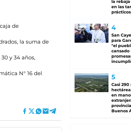
la rebaja
en las tar
prácticos
 caja de
San Caye
para Gar
drados, la suma de
"el puebl
cansado
promesa
 30 y 34 años,
incumpli
emática N° 16 del
Casi 290 
hectárea
en mano
extranjer
provinci
Buenos A