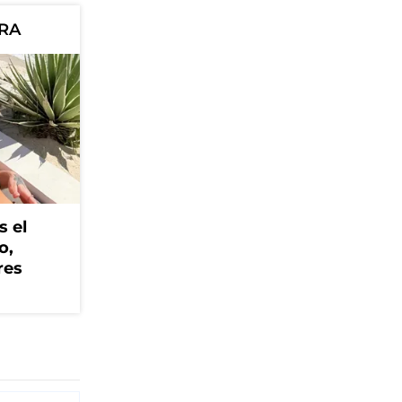
ORA
s el
o,
res