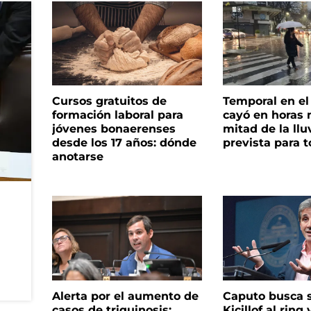
Cursos gratuitos de
Temporal en e
formación laboral para
cayó en horas 
jóvenes bonaerenses
mitad de la llu
desde los 17 años: dónde
prevista para 
anotarse
Alerta por el aumento de
Caputo busca s
casos de triquinosis:
Kicillof al ring 