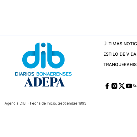
ÚLTIMAS NOTIC
ESTILO DE VIDA
TRANQUERA
HI
Su
Agencia DIB - Fecha de Inicio: Septiembre 1993
Contactos:
publicidad@dib.com.ar
/
vpignaton@dib.com.ar
/
avisosdib@gmail
Dirección de las oficinas: Calle 48 Nº 726 Piso 4, La Plata; Provincia de Buen
Teléfono: +5492215022421 - Whatsapp: +5492215031783
Email:
administracion@dib.com.ar
Registro DNDA Nº 32644856
Nº de edición: 9.890