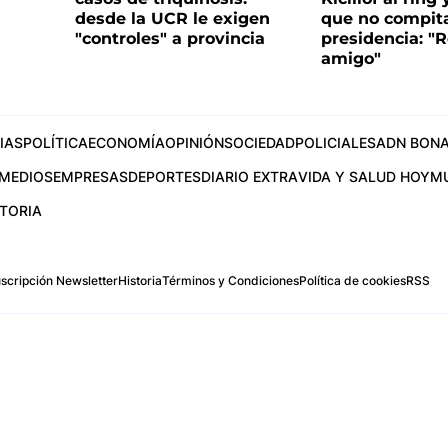
desde la UCR le exigen
que no compita
"controles" a provincia
presidencia: "R
amigo"
IAS
POLÍTICA
ECONOMÍA
OPINIÓN
SOCIEDAD
POLICIALES
ADN BONA
MEDIOS
EMPRESAS
DEPORTES
DIARIO EXTRA
VIDA Y SALUD HOY
M
STORIA
scripción Newsletter
Historia
Términos y Condiciones
Política de cookies
RSS
.com
os Aires, Argentina