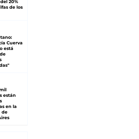
 del 20%
ifas de los
tano:
cía Cuerva
o está
 de
s
das"
mil
s están
s
as en la
a de
ires