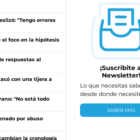
eslizó: "Tengo errores
el foco en la hipótesis
de respuestas al
¡Suscribite a
Newsletter
tacó con una tijera a
Lo que necesitas sab
desde donde necesit
yano: "No está todo
SABER MÁS
denado por abuso
cambian la cronología