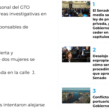
rsonal del GTO
El Senad
reas investigativas en
media sa
ley de p
privada, 
esponsables de
Gobierno
ceder en
capítulos
erta y
Desalojo
e dos mujeres se
expropia
cómo ser
procedi
a en la calle J.
que apro
Senado
Conflicto
portuario
s intentaron alejarse
Gobierno 