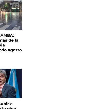
l AMBA:
más de la
via
todo agosto
ubir a
y le pide