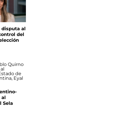
 disputa al
control del
elección
s
entino-
 al
 Sela