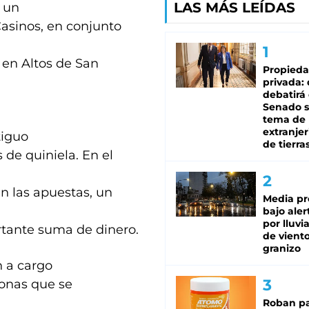
LAS MÁS LEÍDAS
 un
 Casinos, en conjunto
 en Altos de San
Propied
privada:
debatirá 
Senado s
tema de 
extranjer
tiguo
de tierra
de quiniela. En el
 las apuestas, un
Media pr
bajo aler
por lluvi
ortante suma de dinero.
de viento
granizo
 a cargo
sonas que se
Roban pa