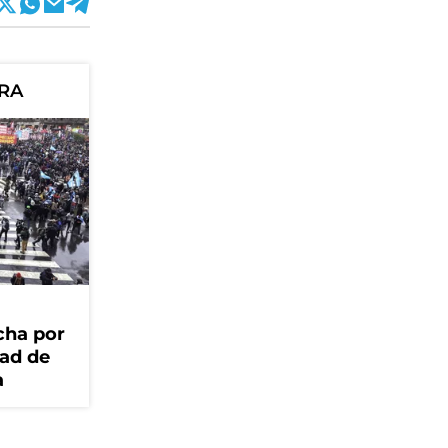
ORA
cha por
dad de
a