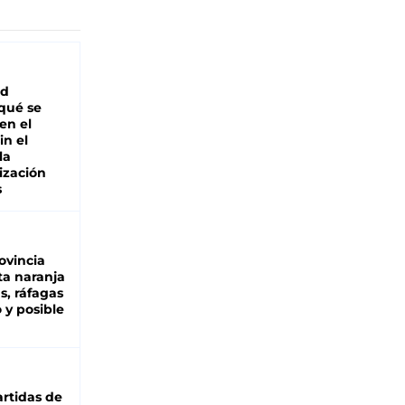
ad
 qué se
en el
in el
la
ización
s
ovincia
ta naranja
as, ráfagas
 y posible
rtidas de