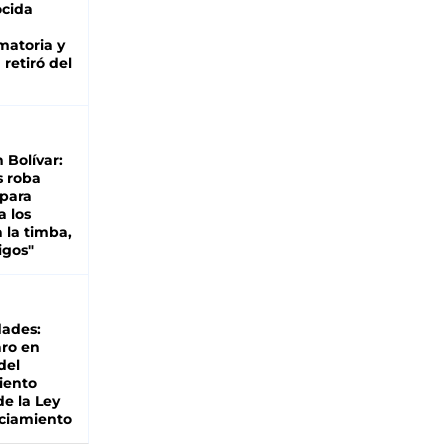
cida
matoria y
retiró del
n Bolívar:
s roba
 para
a los
 la timba,
igos"
dades:
ro en
del
iento
de la Ley
ciamiento