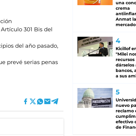
una cono
crema
antiinfla
Anmat la 
ación
mercado
 Artículo 301 Bis del
ncipios del año pasado,
Kicillof e
"Milei no
recursos
que prevé serias penas
dárselos 
bancos, a
a sus am
Universi
nuevo pa
reclamo 
cumplim
efectivo 
de Finan