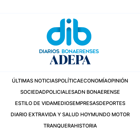
ÚLTIMAS NOTICIAS
POLÍTICA
ECONOMÍA
OPINIÓN
SOCIEDAD
POLICIALES
ADN BONAERENSE
ESTILO DE VIDA
MEDIOS
EMPRESAS
DEPORTES
DIARIO EXTRA
VIDA Y SALUD HOY
MUNDO MOTOR
TRANQUERA
HISTORIA