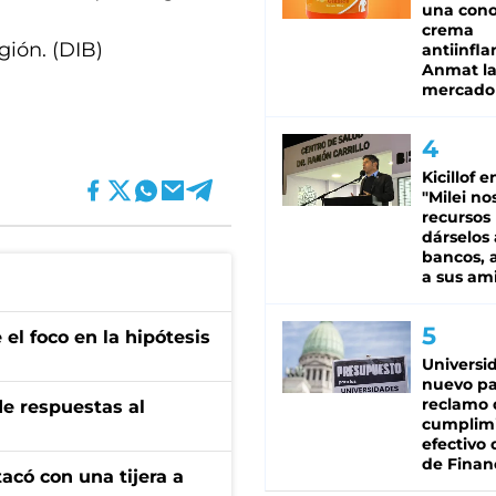
una cono
crema
gión. (DIB)
antiinfla
Anmat la 
mercado
Kicillof e
"Milei no
recursos
dárselos 
bancos, a
a sus am
el foco en la hipótesis
Universi
nuevo pa
reclamo 
de respuestas al
cumplim
efectivo 
de Finan
tacó con una tijera a