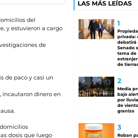
LAS MÁS LEÍDAS
omicilios del
, y estuvieron a cargo
Propied
privada:
debatirá 
nvestigaciones de
Senado s
tema de 
extranjer
de tierra
s de paco y casi un
Media pr
, incautaron dinero en
bajo aler
por lluvi
de viento
causa.
granizo
 domicilios
as dosis que luego
Roban pa