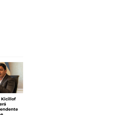
Kicillof
erá
tendente
ne