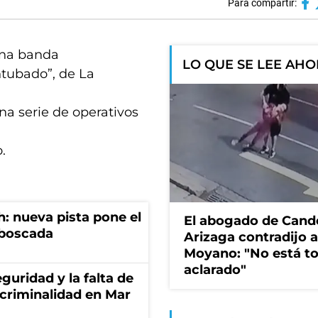
Para compartir:
 una banda
LO QUE SE LEE AH
ntubado”, de La
na serie de operativos
.
: nueva pista pone el
El abogado de Cand
mboscada
Arizaga contradijo a
Moyano: "No está t
aclarado"
guridad y la falta de
 criminalidad en Mar