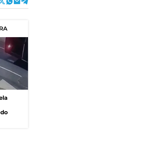
ORA
ela
odo