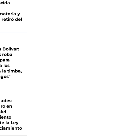
cida
matoria y
retiró del
n Bolívar:
s roba
 para
a los
 la timba,
igos"
dades:
ro en
del
iento
de la Ley
ciamiento