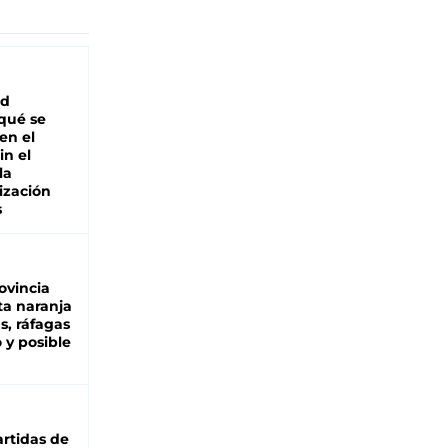
ad
 qué se
en el
in el
la
ización
s
ovincia
ta naranja
as, ráfagas
 y posible
rtidas de