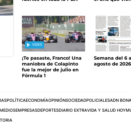
VIDEO
¡Te pasaste, Franco! Una
Semana del 6 a
maniobra de Colapinto
agosto de 202
fue la mejor de julio en
Fórmula 1
IAS
POLÍTICA
ECONOMÍA
OPINIÓN
SOCIEDAD
POLICIALES
ADN BONA
MEDIOS
EMPRESAS
DEPORTES
DIARIO EXTRA
VIDA Y SALUD HOY
M
STORIA