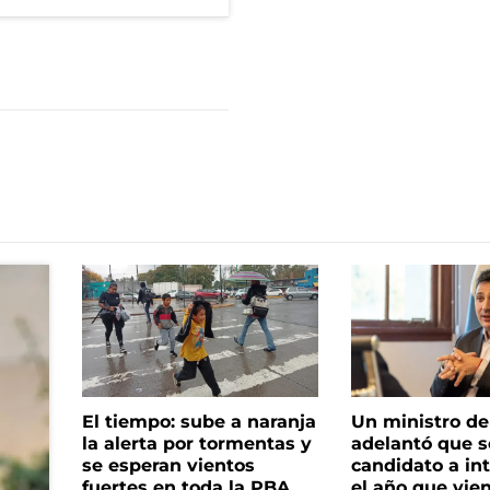
El tiempo: sube a naranja
Un ministro de 
la alerta por tormentas y
adelantó que s
se esperan vientos
candidato a in
fuertes en toda la PBA
el año que vie