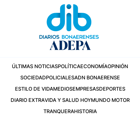
ÚLTIMAS NOTICIAS
POLÍTICA
ECONOMÍA
OPINIÓN
SOCIEDAD
POLICIALES
ADN BONAERENSE
ESTILO DE VIDA
MEDIOS
EMPRESAS
DEPORTES
DIARIO EXTRA
VIDA Y SALUD HOY
MUNDO MOTOR
TRANQUERA
HISTORIA