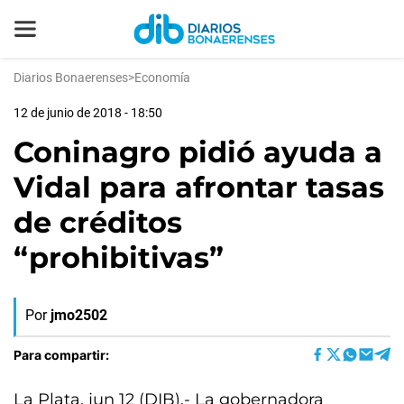
Diarios Bonaerenses
>
Economía
12 de junio de 2018 - 18:50
Coninagro pidió ayuda a
Vidal para afrontar tasas
de créditos
“prohibitivas”
Por
jmo2502
Para compartir:
La Plata, jun 12 (DIB).- La gobernadora