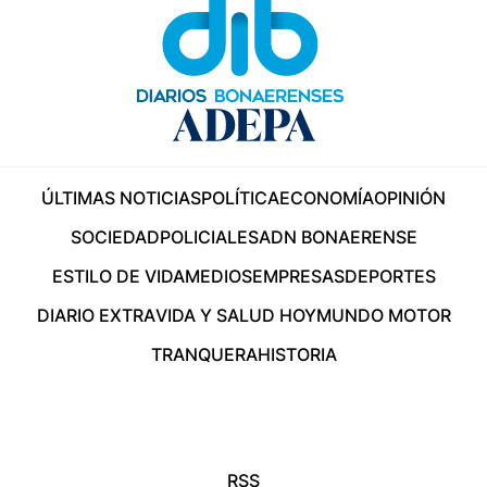
ÚLTIMAS NOTICIAS
POLÍTICA
ECONOMÍA
OPINIÓN
SOCIEDAD
POLICIALES
ADN BONAERENSE
ESTILO DE VIDA
MEDIOS
EMPRESAS
DEPORTES
DIARIO EXTRA
VIDA Y SALUD HOY
MUNDO MOTOR
TRANQUERA
HISTORIA
RSS