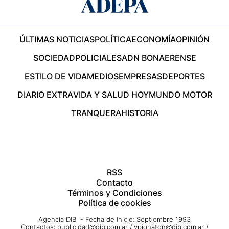
ÚLTIMAS NOTICIAS
POLÍTICA
ECONOMÍA
OPINIÓN
SOCIEDAD
POLICIALES
ADN BONAERENSE
ESTILO DE VIDA
MEDIOS
EMPRESAS
DEPORTES
DIARIO EXTRA
VIDA Y SALUD HOY
MUNDO MOTOR
TRANQUERA
HISTORIA
RSS
Contacto
Términos y Condiciones
Política de cookies
Agencia DIB - Fecha de Inicio: Septiembre 1993
Contactos:
publicidad@dib.com.ar
/
vpignaton@dib.com.ar
/