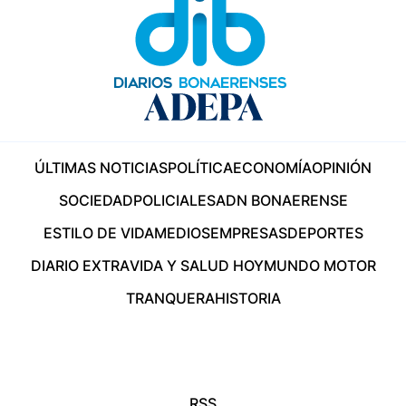
ÚLTIMAS NOTICIAS
POLÍTICA
ECONOMÍA
OPINIÓN
SOCIEDAD
POLICIALES
ADN BONAERENSE
ESTILO DE VIDA
MEDIOS
EMPRESAS
DEPORTES
DIARIO EXTRA
VIDA Y SALUD HOY
MUNDO MOTOR
TRANQUERA
HISTORIA
RSS