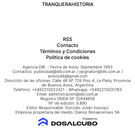
TRANQUERA
HISTORIA
RSS
Contacto
Términos y Condiciones
Política de cookies
Agencia DIB - Fecha de Inicio: Septiembre 1993
Contactos:
publicidad@dib.com.ar
/
vpignaton@dib.com.ar
/
avisosdib@gmail.com
Dirección de las oficinas: Calle 48 Nº 726 Piso 4, La Plata; Provincia
de Buenos Aires, Argentina
Teléfono: +5492215022421 - Whatsapp: +5492215031783
Email:
administracion@dib.com.ar
Registro DNDA Nº 32644856
Nº de edición: 9.890
Editor Responsable: Gonzalo Julián Irazoqui
Empresa propietaria del medio: Diarios Bonaerenses SA