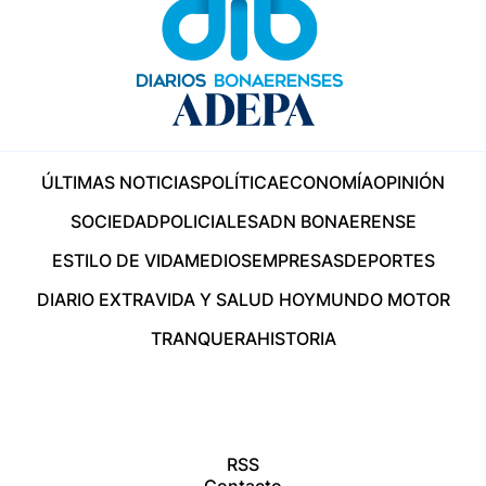
ÚLTIMAS NOTICIAS
POLÍTICA
ECONOMÍA
OPINIÓN
SOCIEDAD
POLICIALES
ADN BONAERENSE
ESTILO DE VIDA
MEDIOS
EMPRESAS
DEPORTES
DIARIO EXTRA
VIDA Y SALUD HOY
MUNDO MOTOR
TRANQUERA
HISTORIA
RSS