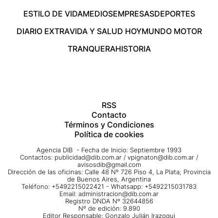
ESTILO DE VIDA
MEDIOS
EMPRESAS
DEPORTES
DIARIO EXTRA
VIDA Y SALUD HOY
MUNDO MOTOR
TRANQUERA
HISTORIA
RSS
Contacto
Términos y Condiciones
Política de cookies
Agencia DIB - Fecha de Inicio: Septiembre 1993
Contactos:
publicidad@dib.com.ar
/
vpignaton@dib.com.ar
/
avisosdib@gmail.com
Dirección de las oficinas: Calle 48 Nº 726 Piso 4, La Plata; Provincia
de Buenos Aires, Argentina
Teléfono: +5492215022421 - Whatsapp: +5492215031783
Email:
administracion@dib.com.ar
Registro DNDA Nº 32644856
Nº de edición: 9.890
Editor Responsable: Gonzalo Julián Irazoqui