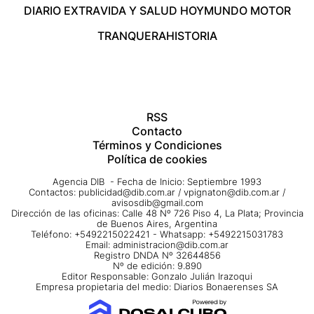
DIARIO EXTRA
VIDA Y SALUD HOY
MUNDO MOTOR
TRANQUERA
HISTORIA
RSS
Contacto
Términos y Condiciones
Política de cookies
Agencia DIB - Fecha de Inicio: Septiembre 1993
Contactos:
publicidad@dib.com.ar
/
vpignaton@dib.com.ar
/
avisosdib@gmail.com
Dirección de las oficinas: Calle 48 Nº 726 Piso 4, La Plata; Provincia
de Buenos Aires, Argentina
Teléfono: +5492215022421 - Whatsapp: +5492215031783
Email:
administracion@dib.com.ar
Registro DNDA Nº 32644856
Nº de edición: 9.890
Editor Responsable: Gonzalo Julián Irazoqui
Empresa propietaria del medio: Diarios Bonaerenses SA